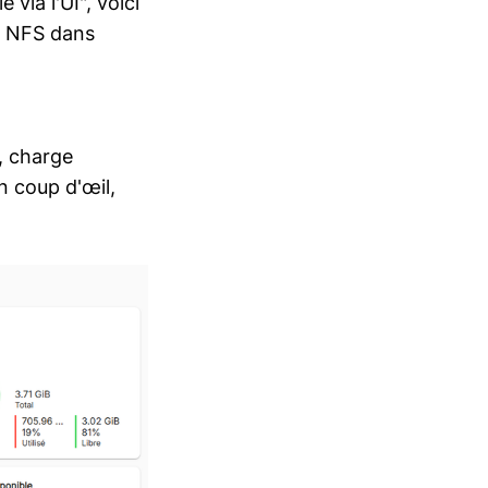
via l'UI", voici
ge NFS dans
, charge
un coup d'œil,