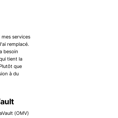
r mes services
'ai remplacé.
'a besoin
ui tient la
 Plutôt que
sion à du
ault
iaVault (OMV)