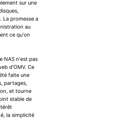
plement sur une
disques,
e. La promesse a
inistration au
ment ce qu'on
e NAS n'est pas
 web d'OMV. Ce
été faite une
s, partages,
tion, et tourne
oint stable de
ntérêt
é, la simplicité