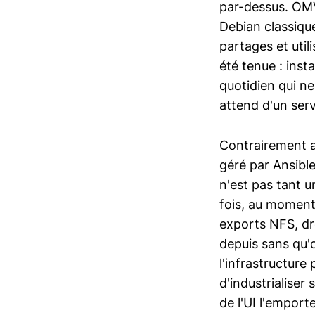
par-dessus. OMV
Debian classiqu
partages et util
été tenue : inst
quotidien qui n
attend d'un serv
Contrairement a
géré par Ansibl
n'est pas tant u
fois, au moment 
exports NFS, droi
depuis sans qu'o
l'infrastructure
d'industrialiser 
de l'UI l'emport