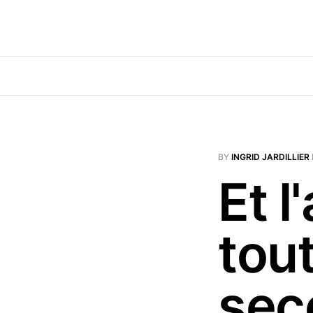
BY
INGRID JARDILLIER
Et l
tou
sec