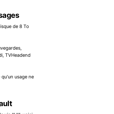
usages
disque de 8 To
uvegardes,
odi, TVHeadend
te qu'un usage ne
ault