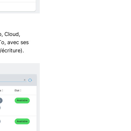
p, Cloud,
To, avec ses
/écriture).