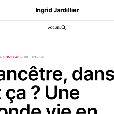
Ingrid Jardillier
ACCUEIL
IN
HOME LAB
—
08 JUIN 2026
'ancêtre, dan
t ça ? Une
onde vie en