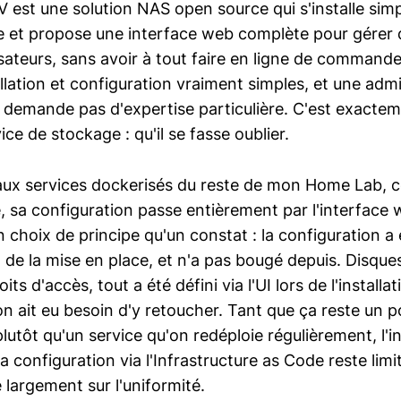
 est une solution NAS open source qui s'installe sim
e et propose une interface web complète pour gérer 
isateurs, sans avoir à tout faire en ligne de command
allation et configuration vraiment simples, et une adm
e demande pas d'expertise particulière. C'est exacte
ice de stockage : qu'il se fasse oublier.
ux services dockerisés du reste de mon Home Lab, c
e, sa configuration passe entièrement par l'interface
n choix de principe qu'un constat : la configuration a 
de la mise en place, et n'a pas bougé depuis. Disque
ts d'accès, tout a été défini via l'UI lors de l'installa
n ait eu besoin d'y retoucher. Tant que ça reste un p
 plutôt qu'un service qu'on redéploie régulièrement, l'i
sa configuration via l'Infrastructure as Code reste limit
e largement sur l'uniformité.