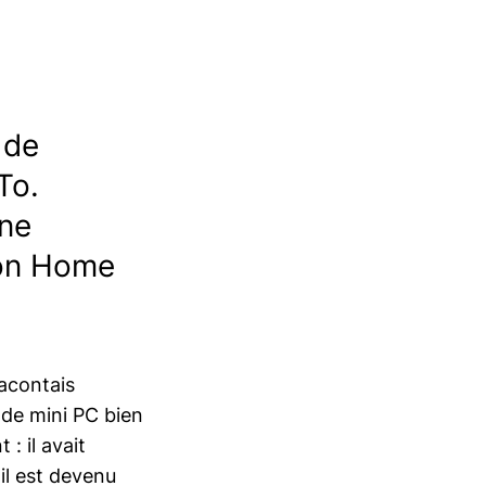
 de
To.
une
mon Home
racontais
de mini PC bien
: il avait
il est devenu